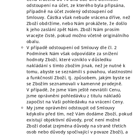
odstoupení na účet, ze kterého byla připsána,
případně na účet zvolený odstoupení od
Smlouvy. Částka však nebude vrácena dříve, než
Zboží obdržíme, nebo Nám prokážete, že došlo
k jeho zaslání zpět Nám. Zboží Nám prosím
vracejte čisté, pokud možno včetně originálního
obalu.
V případě odstoupení od Smlouvy dle čl. 2
Podmínek Nám však odpovídáte za snížení
hodnoty Zboží, které vzniklo v důsledku
nakládání s tímto zbožím jinak, než je nutné k
tomu, abyste se seznámili s povahou, vlastnostmi
a funkčností Zboží, tj. způsobem, jakým byste se
se Zbožím seznamovali v kamenné prodejně.
V případě, že jsme Vám ještě nevrátili Cenu,
jsme oprávněni pohledávku z titulu nákladů
započíst na Vaši pohledávku na vrácení Ceny.
My jsme oprávněni odstoupit od Smlouvy
kdykoliv před tím, než Vám dodáme Zboží, pokud
existují objektivní důvody, proč není možné
Zboží dodat (zejména důvody na straně třetích
osob nebo důvody spočívající v povaze Zboží), a