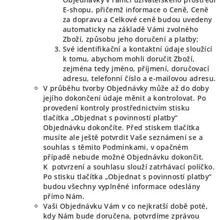
E-shopu, přičemž informace o Ceně, Ceně
za dopravu a Celkové ceně budou uvedeny
automaticky na základě Vámi zvolného
Zboží, způsobu jeho doručení a platby;
Své identifikační a kontaktní údaje sloužící
k tomu, abychom mohli doručit Zboží,
zejména tedy jméno, příjmení, doručovací
adresu, telefonní číslo a e-mailovou adresu.
V průběhu tvorby Objednávky může až do doby
jejího dokončení údaje měnit a kontrolovat. Po
provedení kontroly prostřednictvím stisku
tlačítka „Objednat s povinností platby“
Objednávku dokončíte. Před stiskem tlačítka
musíte ale ještě potvrdit Vaše seznámení se a
souhlas s těmito Podmínkami, v opačném
případě nebude možné Objednávku dokončit.
K potvrzení a souhlasu slouží zatrhávací políčko.
Po stisku tlačítka „Objednat s povinností platby“
budou všechny vyplněné informace odeslány
přímo Nám.
Vaši Objednávku Vám v co nejkratší době poté,
kdy Nám bude doručena, potvrdíme zprávou