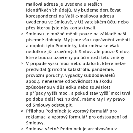
mailová adresa je uvedena u Našich
identifikačních údajů. My budeme doručovat
korespondenci na Vaši e-mailovou adresu
uvedenou ve Smlouvě, v Uživatelském účtu nebo
přes kterou jste nás kontaktovali.
Smlouvu je možné měnit pouze na základě naší
písemné dohody. My jsme však oprávněni změnit
a doplnit tyto Podmínky, tato změna se však
nedotkne již uzavřených Smluv, ale pouze Smluv,
které budou uzavřeny po účinnosti této změny.
V případě vyšší moci nebo událostí, které nelze
předvídat (přírodní katastrofa, pandemie,
provozní poruchy, výpadky subdodavatelů
apod.), neneseme odpovědnost za škodu
způsobenou v důsledku nebo souvislosti
s případy vyšší moci, a pokud stav vyšší moci trvá
po dobu delší než 10 dnů, máme My i Vy právo
od Smlouvy odstoupit.
Přílohou Podmínek je vzorový formulář pro
reklamaci a vzorový formulář pro odstoupení od
Smlouvy.
Smlouva včetně Podmínek je archivována v