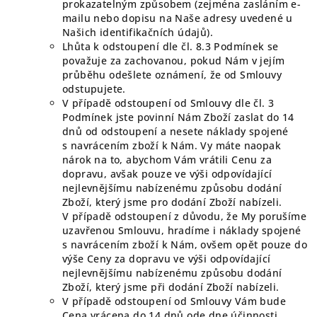
prokazatelným způsobem (zejména zasláním e-
mailu nebo dopisu na Naše adresy uvedené u
Našich identifikačních údajů).
Lhůta k odstoupení dle čl. 8.3 Podmínek se
považuje za zachovanou, pokud Nám v jejím
průběhu odešlete oznámení, že od Smlouvy
odstupujete.
V případě odstoupení od Smlouvy dle čl. 3
Podmínek jste povinní Nám Zboží zaslat do 14
dnů od odstoupení a nesete náklady spojené
s navrácením zboží k Nám. Vy máte naopak
nárok na to, abychom Vám vrátili Cenu za
dopravu, avšak pouze ve výši odpovídající
nejlevnějšímu nabízenému způsobu dodání
Zboží, který jsme pro dodání Zboží nabízeli.
V případě odstoupení z důvodu, že My porušíme
uzavřenou Smlouvu, hradíme i náklady spojené
s navrácením zboží k Nám, ovšem opět pouze do
výše Ceny za dopravu ve výši odpovídající
nejlevnějšímu nabízenému způsobu dodání
Zboží, který jsme při dodání Zboží nabízeli.
V případě odstoupení od Smlouvy Vám bude
Cena vrácena do 14 dnů ode dne účinnosti