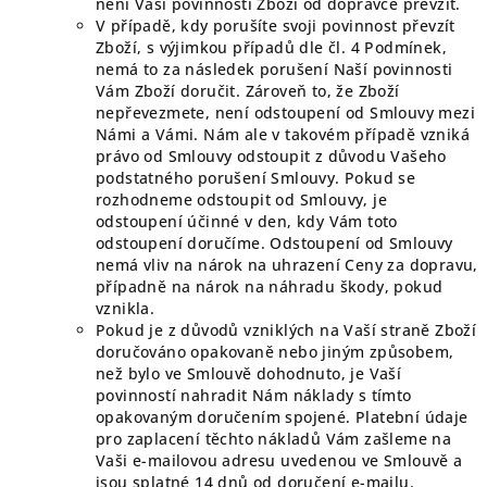
není Vaší povinností Zboží od dopravce převzít.
V případě, kdy porušíte svoji povinnost převzít
Zboží, s výjimkou případů dle čl. 4 Podmínek,
nemá to za následek porušení Naší povinnosti
Vám Zboží doručit. Zároveň to, že Zboží
nepřevezmete, není odstoupení od Smlouvy mezi
Námi a Vámi. Nám ale v takovém případě vzniká
právo od Smlouvy odstoupit z důvodu Vašeho
podstatného porušení Smlouvy. Pokud se
rozhodneme odstoupit od Smlouvy, je
odstoupení účinné v den, kdy Vám toto
odstoupení doručíme. Odstoupení od Smlouvy
nemá vliv na nárok na uhrazení Ceny za dopravu,
případně na nárok na náhradu škody, pokud
vznikla.
Pokud je z důvodů vzniklých na Vaší straně Zboží
doručováno opakovaně nebo jiným způsobem,
než bylo ve Smlouvě dohodnuto, je Vaší
povinností nahradit Nám náklady s tímto
opakovaným doručením spojené. Platební údaje
pro zaplacení těchto nákladů Vám zašleme na
Vaši e-mailovou adresu uvedenou ve Smlouvě a
jsou splatné 14 dnů od doručení e-mailu.