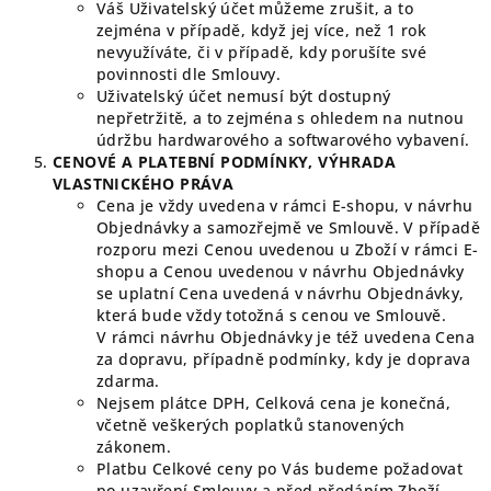
Váš Uživatelský účet můžeme zrušit, a to
zejména v případě, když jej více, než 1 rok
nevyužíváte, či v případě, kdy porušíte své
povinnosti dle Smlouvy.
Uživatelský účet nemusí být dostupný
nepřetržitě, a to zejména s ohledem na nutnou
údržbu hardwarového a softwarového vybavení.
CENOVÉ
A PLATEBNÍ PODMÍNKY, VÝHRADA
VLASTNICKÉHO PRÁVA
Cena je vždy uvedena v rámci E-shopu, v návrhu
Objednávky a samozřejmě ve Smlouvě. V případě
rozporu mezi Cenou uvedenou u Zboží v rámci E-
shopu a Cenou uvedenou v návrhu Objednávky
se uplatní Cena uvedená v návrhu Objednávky,
která bude vždy totožná s cenou ve Smlouvě.
V rámci návrhu Objednávky je též uvedena Cena
za dopravu, případně podmínky, kdy je doprava
zdarma.
Nejsem plátce DPH, Celková cena je konečná,
včetně veškerých poplatků stanovených
zákonem.
Platbu Celkové ceny po Vás budeme požadovat
po uzavření Smlouvy a před předáním Zboží.