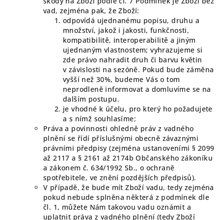
škody na Zboží podle čl. 7 Podmínek je Zboží bez
vad, zejména pak, že Zboží:
odpovídá ujednanému popisu, druhu a
množství, jakož i jakosti, funkčnosti,
kompatibilitě, interoperabilitě a jiným
ujednaným vlastnostem; vyhrazujeme si
zde právo nahradit druh či barvu květin
v závislosti na sezóně. Pokud bude záměna
vyšší než 30%, budeme Vás o tom
neprodleně informovat a domluvíme se na
dalším postupu.
je vhodné k účelu, pro který ho požadujete
a s nímž souhlasíme;
Práva a povinnosti ohledně práv z vadného
plnění se řídí příslušnými obecně závaznými
právními předpisy (zejména ustanoveními § 2099
až 2117 a § 2161 až 2174b Občanského zákoníku
a zákonem č. 634/1992 Sb., o ochraně
spotřebitele, ve znění pozdějších předpisů).
V případě, že bude mít Zboží vadu, tedy zejména
pokud nebude splněna některá z podmínek dle
čl. 1, můžete Nám takovou vadu oznámit a
uplatnit práva z vadného plnění (tedy Zboží