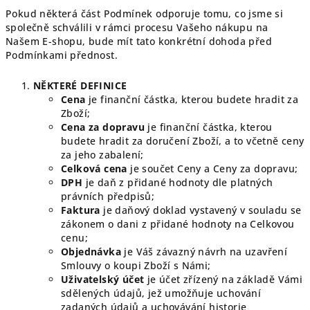
Pokud některá část Podmínek odporuje tomu, co jsme si
společně schválili v rámci procesu Vašeho nákupu na
Našem E-shopu, bude mít tato konkrétní dohoda před
Podmínkami přednost.
NĚKTERÉ DEFINICE
Cena
je finanční částka, kterou budete hradit za
Zboží;
Cena za dopravu
je finanční částka, kterou
budete hradit za doručení Zboží, a to včetně ceny
za jeho zabalení;
Celková cena
je součet Ceny a Ceny za dopravu;
DPH
je daň z přidané hodnoty dle platných
právních předpisů;
Faktura
je daňový doklad vystavený v souladu se
zákonem o dani z přidané hodnoty na Celkovou
cenu;
Objednávka
je Váš závazný návrh na uzavření
Smlouvy o koupi Zboží s Námi;
Uživatelský účet
je účet zřízený na základě Vámi
sdělených údajů, jež umožňuje uchování
zadaných údajů a uchovávání historie