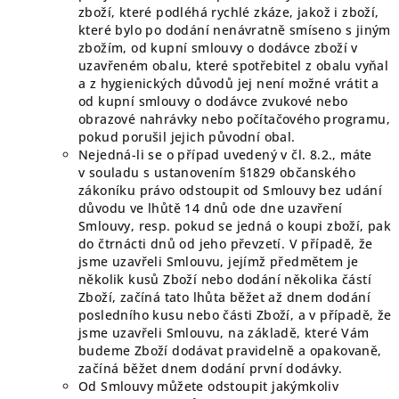
zboží, které podléhá rychlé zkáze, jakož i zboží,
které bylo po dodání nenávratně smíseno s jiným
zbožím, od kupní smlouvy o dodávce zboží v
uzavřeném obalu, které spotřebitel z obalu vyňal
a z hygienických důvodů jej není možné vrátit a
od kupní smlouvy o dodávce zvukové nebo
obrazové nahrávky nebo počítačového programu,
pokud porušil jejich původní obal.
Nejedná-li se o případ uvedený v čl. 8.2., máte
v souladu s ustanovením §1829 občanského
zákoníku právo odstoupit od Smlouvy bez udání
důvodu ve lhůtě 14 dnů ode dne uzavření
Smlouvy, resp. pokud se jedná o koupi zboží, pak
do čtrnácti dnů od jeho převzetí. V případě, že
jsme uzavřeli Smlouvu, jejímž předmětem je
několik kusů Zboží nebo dodání několika částí
Zboží, začíná tato lhůta běžet až dnem dodání
posledního kusu nebo části Zboží, a v případě, že
jsme uzavřeli Smlouvu, na základě, které Vám
budeme Zboží dodávat pravidelně a opakovaně,
začíná běžet dnem dodání první dodávky.
Od Smlouvy můžete odstoupit jakýmkoliv