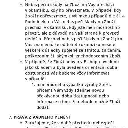
Nebezpeční škody na Zboží na Vás přechází
v okamžiku, kdy ho převezmete. V případě, kdy
Zboží nepřevezmete, s výjimkou případů dle čl. 4
Podmínek, na Vás nebezpečí škody na Zboží
přechází v okamžiku, kdy jste měli možnost ho
převzít, ale z důvodů na Vaší straně k převzetí
nedošlo. Přechod nebezpečí škody na Zboží pro
Vás znamená, že od tohoto okamžiku nesete
veškeré důsledky spojené se ztrátou, zničením,
poškozením či jakýmkoli znehodnocením Zboží.
V případě, že Zboží nebylo v E-shopu uvedeno
jako skladem a byla uvedena orientační doba
dostupnosti Vás budeme vždy informovat
v případě:
mimořádného výpadku výroby Zboží,
přičemž Vám vždy sdělíme novou
očekávanou dobu dostupnosti nebo
informace o tom, že nebude možné Zboží
dodat;
PRÁVA
Z VADNÉHO PLNĚNÍ
Zaručujeme, že v době přechodu nebezpečí