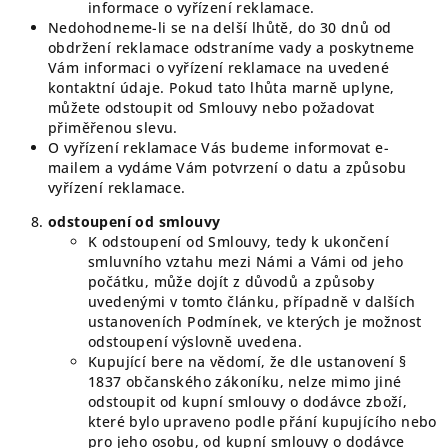
informace o vyřízení reklamace.
Nedohodneme-li se na delší lhůtě, do 30 dnů od
obdržení reklamace odstraníme vady a poskytneme
Vám informaci o vyřízení reklamace na uvedené
kontaktní údaje. Pokud tato lhůta marně uplyne,
můžete odstoupit od Smlouvy nebo požadovat
přiměřenou slevu.
O vyřízení reklamace Vás budeme informovat e-
mailem a vydáme Vám potvrzení o datu a způsobu
vyřízení reklamace.
odstoupení od smlouvy
K odstoupení od Smlouvy, tedy k ukončení
smluvního vztahu mezi Námi a Vámi od jeho
počátku, může dojít z důvodů a způsoby
uvedenými v tomto článku, případně v dalších
ustanoveních Podmínek, ve kterých je možnost
odstoupení výslovně uvedena.
Kupující bere na vědomí, že dle ustanovení §
1837 občanského zákoníku, nelze mimo jiné
odstoupit od kupní smlouvy o dodávce zboží,
které bylo upraveno podle přání kupujícího nebo
pro jeho osobu, od kupní smlouvy o dodávce