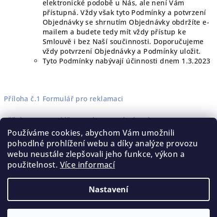
elektronické podobě u Nás, ale není Vám
přístupná. Vždy však tyto Podmínky a potvrzení
Objednávky se shrnutím Objednávky obdržíte e-
mailem a budete tedy mít vždy přístup ke
Smlouvě i bez Naší součinnosti. Doporučujeme
vždy potvrzení Objednávky a Podmínky uložit.
Tyto Podmínky nabývají účinnosti dnem 1.3.2023
Příloha č.1 Formulář pro reklamaci
Příloha. 2 Formulář pro odstoupení od smlouvy
Používáme cookies, abychom Vám umožnili
pohodlné prohlížení webu a díky analýze provozu
webu neustále zlepšovali jeho funkce, výkon a
Z
použitelnost.
Více informací
á
Kontaktujte nás
Obchodní podmínky
Ochrana vašich osobních údajů
p
Nastavení
a
Copyright 2026
Plší květ
. Všechna práva vyhrazena.