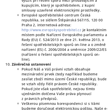
využít při řešení sporů mezi prodávajícím a
kupujícím, který je spotřebitelem, z kupní
smlouvy uzavřené elektronickými prostředky.
Evropské spotřebitelské centrum Česká
republika, se sídlem Štěpánská 567/15, 120 00
Praha 2, internetová adresa:
http://www.evropskyspotrebitel.cz
je kontaktním
místem podle Nařízení Evropského parlamentu a
Rady (EU) č. 524/2013 ze dne 21. května 2013, o
řešení spotřebitelských sporů on-line a o změně
nařízení (ES) č. 2006/2004 a směrnice 2009/22/ES
(nařízení o řešení spotřebitelských sporů on-
line).
Závěrečná ustanovení
Pokud Náš a Váš právní vztah obsahuje
mezinárodní prvek (tedy například budeme
zasílat zboží mimo území České republiky), bude
se vztah vždy řídit právem České republiky.
Pokud jste však spotřebitelé, nejsou tímto
ujednáním dotčena Vaše práva plynoucí
z právních předpisů.
Veškerou písemnou korespondenci si s Vámi
budeme doručovat elektronickou poštou. Naše e-