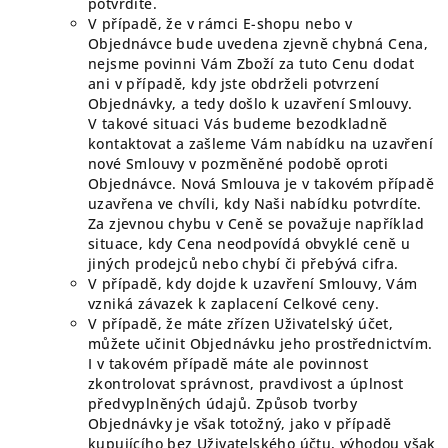
potvrdíte.
V případě, že v rámci E-shopu nebo v
Objednávce bude uvedena zjevně chybná Cena,
nejsme povinni Vám Zboží za tuto Cenu dodat
ani v případě, kdy jste obdrželi potvrzení
Objednávky, a tedy došlo k uzavření Smlouvy.
V takové situaci Vás budeme bezodkladně
kontaktovat a zašleme Vám nabídku na uzavření
nové Smlouvy v pozměněné podobě oproti
Objednávce. Nová Smlouva je v takovém případě
uzavřena ve chvíli, kdy Naši nabídku potvrdíte.
Za zjevnou chybu v Ceně se považuje například
situace, kdy Cena neodpovídá obvyklé ceně u
jiných prodejců nebo chybí či přebývá cifra.
V případě, kdy dojde k uzavření Smlouvy, Vám
vzniká závazek k zaplacení Celkové ceny.
V případě, že máte zřízen Uživatelský účet,
můžete učinit Objednávku jeho prostřednictvím.
I v takovém případě máte ale povinnost
zkontrolovat správnost, pravdivost a úplnost
předvyplněných údajů. Způsob tvorby
Objednávky je však totožný, jako v případě
kupujícího bez Uživatelského účtu, výhodou však