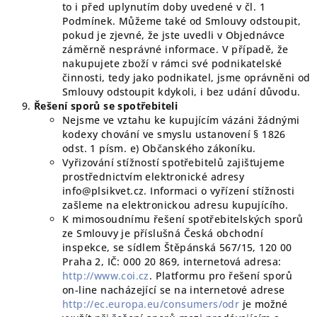
to i před uplynutím doby uvedené v čl. 1
Podmínek. Můžeme také od Smlouvy odstoupit,
pokud je zjevné, že jste uvedli v Objednávce
záměrně nesprávné informace. V případě, že
nakupujete zboží v rámci své podnikatelské
činnosti, tedy jako podnikatel, jsme oprávněni od
Smlouvy odstoupit kdykoli, i bez udání důvodu.
Řešení sporů se spotřebiteli
Nejsme ve vztahu ke kupujícím vázáni žádnými
kodexy chování ve smyslu ustanovení § 1826
odst. 1 písm. e) Občanského zákoníku.
Vyřizování stížností spotřebitelů zajišťujeme
prostřednictvím elektronické adresy
info@plsikvet.cz. Informaci o vyřízení stížnosti
zašleme na elektronickou adresu kupujícího.
K mimosoudnímu řešení spotřebitelských sporů
ze Smlouvy je příslušná Česká obchodní
inspekce, se sídlem Štěpánská 567/15, 120 00
Praha 2, IČ: 000 20 869, internetová adresa:
http://www.coi.cz
. Platformu pro řešení sporů
on-line nacházející se na internetové adrese
http://ec.europa.eu/consumers/odr
je možné