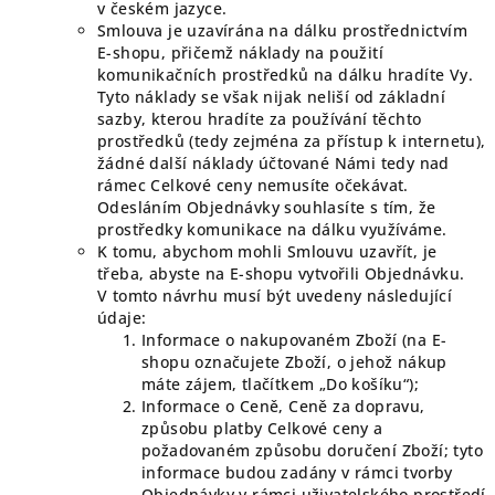
v českém jazyce.
Smlouva je uzavírána na dálku prostřednictvím
E-shopu, přičemž náklady na použití
komunikačních prostředků na dálku hradíte Vy.
Tyto náklady se však nijak neliší od základní
sazby, kterou hradíte za používání těchto
prostředků (tedy zejména za přístup k internetu),
žádné další náklady účtované Námi tedy nad
rámec Celkové ceny nemusíte očekávat.
Odesláním Objednávky souhlasíte s tím, že
prostředky komunikace na dálku využíváme.
K tomu, abychom mohli Smlouvu uzavřít, je
třeba, abyste na E-shopu vytvořili Objednávku.
V tomto návrhu musí být uvedeny následující
údaje:
Informace o nakupovaném Zboží (na E-
shopu označujete Zboží, o jehož nákup
máte zájem, tlačítkem „Do košíku“);
Informace o Ceně, Ceně za dopravu,
způsobu platby Celkové ceny a
požadovaném způsobu doručení Zboží; tyto
informace budou zadány v rámci tvorby
Objednávky v rámci uživatelského prostředí