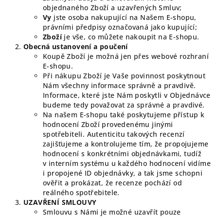
objednaného Zboží a uzavřených Smluv;
Vy
jste osoba nakupující na Našem E-shopu,
právními předpisy označovaná jako kupující;
Zboží
je vše, co můžete nakoupit na E-shopu.
Obecná ustanovení a poučení
Koupě Zboží je možná jen přes webové rozhraní
E-shopu.
Při nákupu Zboží je Vaše povinnost poskytnout
Nám všechny informace správně a pravdivě.
Informace, které jste Nám poskytli v Objednávce
budeme tedy považovat za správné a pravdivé.
Na našem E-shopu také poskytujeme přístup k
hodnocení Zboží provedenému jinými
spotřebiteli. Autenticitu takových recenzí
zajišťujeme a kontrolujeme tím, že propojujeme
hodnocení s konkrétními objednávkami, tudíž
v interním systému u každého hodnocení vidíme
i propojené ID objednávky, a tak jsme schopni
ověřit a prokázat, že recenze pochází od
reálného spotřebitele.
UZAVŘENÍ SMLOUVY
Smlouvu s Námi je možné uzavřít pouze