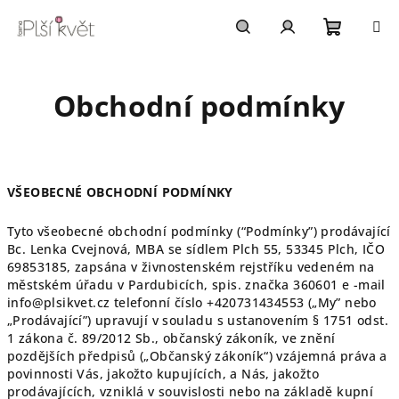
Přejít
na
obsah
Nákupn
Hledat
Přihlášení
Obchodní podmínky
košík
VŠEOBECNÉ OBCHODNÍ PODMÍNKY
Tyto všeobecné obchodní podmínky (“Podmínky”) prodávající
Bc. Lenka Cvejnová, MBA se sídlem Plch 55, 53345 Plch, IČO
69853185, zapsána v živnostenském rejstříku vedeném na
městském úřadu v Pardubicích, spis. značka 360601 e -mail
info@plsikvet.cz telefonní číslo +420731434553 („My” nebo
„Prodávající”) upravují v souladu s ustanovením § 1751 odst.
1 zákona č. 89/2012 Sb., občanský zákoník, ve znění
pozdějších předpisů („Občanský zákoník“) vzájemná práva a
povinnosti Vás, jakožto kupujících, a Nás, jakožto
prodávajících, vzniklá v souvislosti nebo na základě kupní