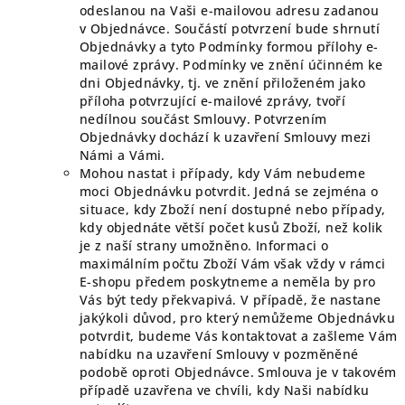
odeslanou na Vaši e-mailovou adresu zadanou
v Objednávce. Součástí potvrzení bude shrnutí
Objednávky a tyto Podmínky formou přílohy e-
mailové zprávy. Podmínky ve znění účinném ke
dni Objednávky, tj. ve znění přiloženém jako
příloha potvrzující e-mailové zprávy, tvoří
nedílnou součást Smlouvy. Potvrzením
Objednávky dochází k uzavření Smlouvy mezi
Námi a Vámi.
Mohou nastat i případy, kdy Vám nebudeme
moci Objednávku potvrdit. Jedná se zejména o
situace, kdy Zboží není dostupné nebo případy,
kdy objednáte větší počet kusů Zboží, než kolik
je z naší strany umožněno. Informaci o
maximálním počtu Zboží Vám však vždy v rámci
E-shopu předem poskytneme a neměla by pro
Vás být tedy překvapivá. V případě, že nastane
jakýkoli důvod, pro který nemůžeme Objednávku
potvrdit, budeme Vás kontaktovat a zašleme Vám
nabídku na uzavření Smlouvy v pozměněné
podobě oproti Objednávce. Smlouva je v takovém
případě uzavřena ve chvíli, kdy Naši nabídku