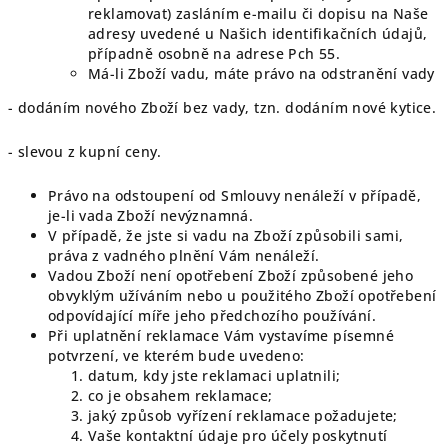
reklamovat) zasláním e-mailu či dopisu na Naše
adresy uvedené u Našich identifikačních údajů,
případně osobně na adrese Pch 55.
Má-li Zboží vadu, máte právo na odstranění vady
- dodáním nového Zboží bez vady, tzn. dodáním nové kytice.
- slevou z kupní ceny.
Právo na odstoupení od Smlouvy nenáleží v případě,
je-li vada Zboží nevýznamná.
V případě, že jste si vadu na Zboží způsobili sami,
práva z vadného plnění Vám nenáleží.
Vadou Zboží není opotřebení Zboží způsobené jeho
obvyklým užíváním nebo u použitého Zboží opotřebení
odpovídající míře jeho předchozího používání.
Při uplatnění reklamace Vám vystavíme písemné
potvrzení, ve kterém bude uvedeno:
datum, kdy jste reklamaci uplatnili;
co je obsahem reklamace;
jaký způsob vyřízení reklamace požadujete;
Vaše kontaktní údaje pro účely poskytnutí