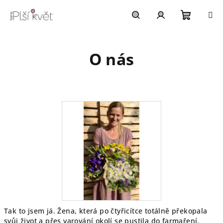
Přejít
na
obsah
Nákupn
Hledat
Přihlášení
O nás
košík
Tak to jsem já. Žena, která po čtyřicítce totálně překopala
svůj život a přes varování okolí se pustila do farmaření.