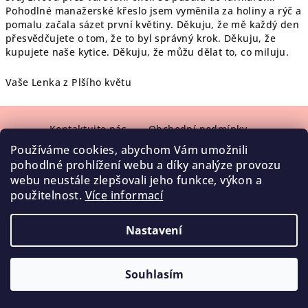
Pohodlné manažerské křeslo jsem vyměnila za holiny a rýč a
pomalu začala sázet první květiny. Děkuju, že mě každý den
přesvědčujete o tom, že to byl správný krok. Děkuju, že
kupujete naše kytice. Děkuju, že můžu dělat to, co miluju.
Vaše Lenka z Plšího květu
Z
á
Kontaktujte nás
Obchodní podmínky
Ochrana vašich osobních údajů
p
Používáme cookies, abychom Vám umožnili
pohodlné prohlížení webu a díky analýze provozu
a
webu neustále zlepšovali jeho funkce, výkon a
Copyright 2026
Plší květ
. Všechna práva vyhrazena.
t
použitelnost.
Více informací
í
Vytvořil Shoptet
Nastavení
Souhlasím